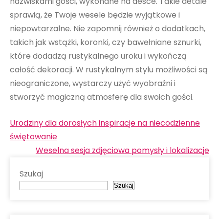
nazwiskami gości, wykonane na desce. Takie detale
sprawią, że Twoje wesele będzie wyjątkowe i
niepowtarzalne. Nie zapomnij również o dodatkach,
takich jak wstążki, koronki, czy bawełniane sznurki,
które dodadzą rustykalnego uroku i wykończą
całość dekoracji. W rustykalnym stylu możliwości są
nieograniczone, wystarczy użyć wyobraźni i
stworzyć magiczną atmosferę dla swoich gości.
Nawigacja
Urodziny dla dorosłych inspiracje na niecodzienne
wpisu
świętowanie
Weselna sesja zdjęciowa pomysły i lokalizacje
Szukaj
Szukaj