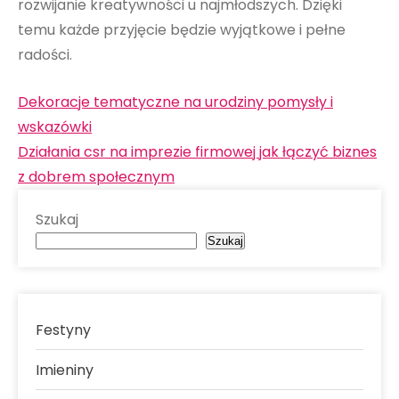
rozwijanie kreatywności u najmłodszych. Dzięki
temu każde przyjęcie będzie wyjątkowe i pełne
radości.
Nawigacja
Dekoracje tematyczne na urodziny pomysły i
wpisu
wskazówki
Działania csr na imprezie firmowej jak łączyć biznes
z dobrem społecznym
Szukaj
Szukaj
Festyny
Imieniny